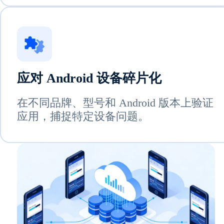
应对 Android 设备碎片化
在不同品牌、型号和 Android 版本上验证
应用，捕捉特定设备问题。