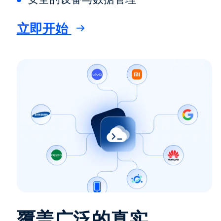
立即开始
覆盖广泛的真实