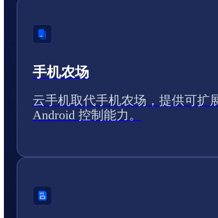
手机农场
云手机取代手机农场，提供可扩
Android 控制能力。