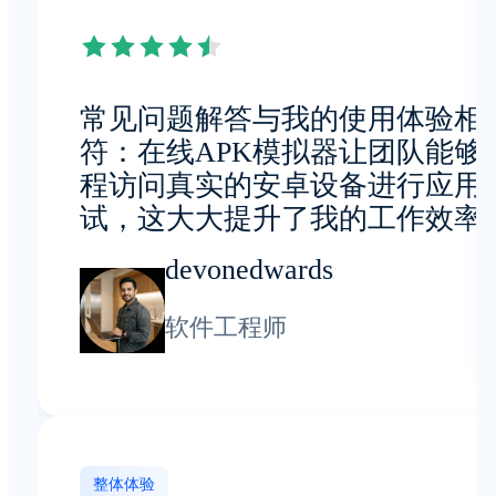
常见问题解答与我的使用体验相
符：在线APK模拟器让团队能够
程访问真实的安卓设备进行应用
试，这大大提升了我的工作效率
devonedwards
软件工程师
整体体验