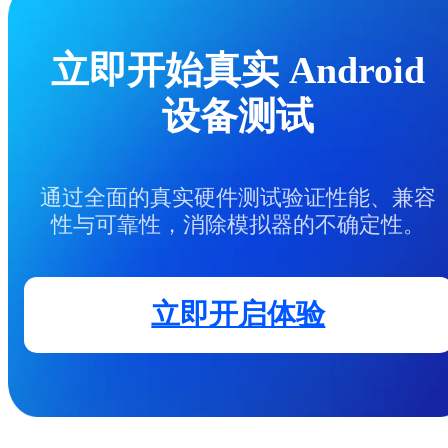
立即开始真实 Android
设备测试
通过全面的真实硬件测试验证性能、兼容
性与可靠性，消除模拟器的不确定性。
立即开启体验