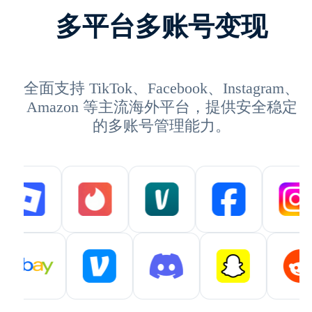
多平台多账号变现
全面支持 TikTok、Facebook、Instagram、
Amazon 等主流海外平台，提供安全稳定
的多账号管理能力。