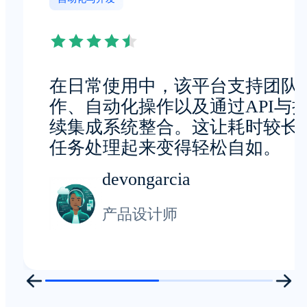
在日常使用中，该平台支持团队
作、自动化操作以及通过API与
续集成系统整合。这让耗时较长
任务处理起来变得轻松自如。
devongarcia
产品设计师