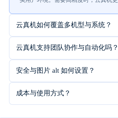
云真机如何覆盖多机型与系统？
云真机支持团队协作与自动化吗
安全与图片 alt 如何设置？
成本与使用方式？