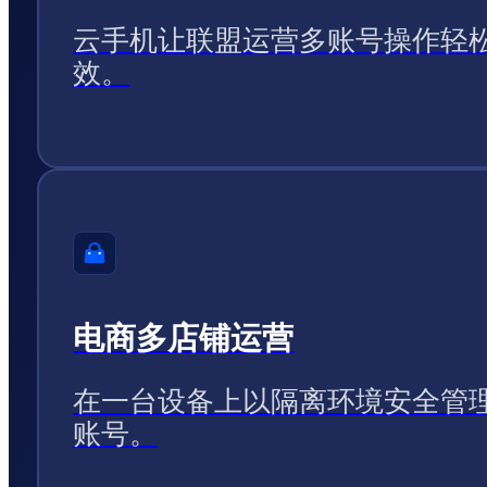
云手机让联盟运营多账号操作轻
效。
电商多店铺运营
在一台设备上以隔离环境安全管
账号。