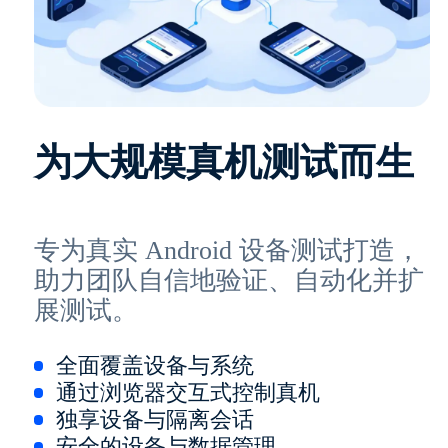
为大规模真机测试而生
专为真实 Android 设备测试打造，
助力团队自信地验证、自动化并扩
展测试。
全面覆盖设备与系统
通过浏览器交互式控制真机
独享设备与隔离会话
安全的设备与数据管理