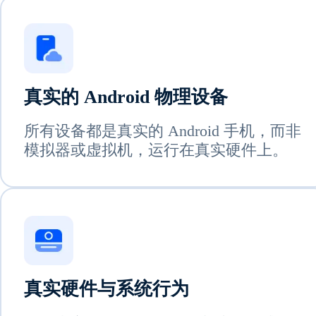
真实的 Android 物理设备
所有设备都是真实的 Android 手机，而非
模拟器或虚拟机，运行在真实硬件上。
真实硬件与系统行为