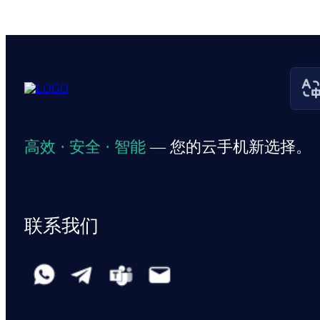
高效 · 安全 · 智能
— 您的云手机新选择。
联系我们