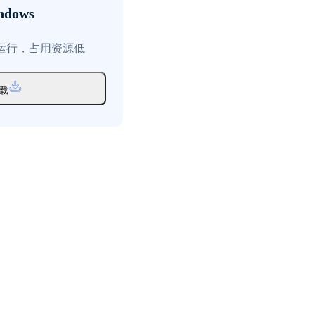
ndows
运行，占用资源低
载