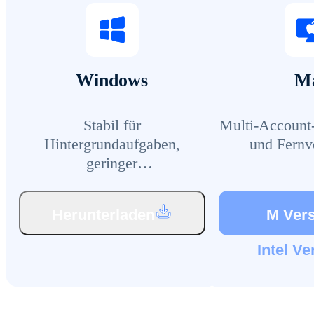
Windows
M
Stabil für
Multi-Account
Hintergrundaufgaben,
und Fernv
geringer
Ressourcenverbrauch
Herunterladen
M Ver
Intel Ve