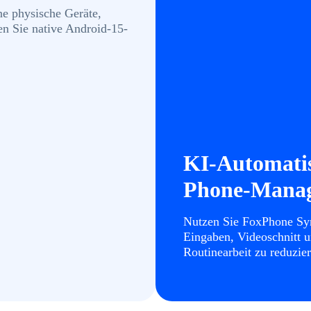
e physische Geräte,
n Sie native Android-15-
KI-Automatis
Phone-Mana
Nutzen Sie FoxPhone Syn
Eingaben, Videoschnitt u
Routinearbeit zu reduzier