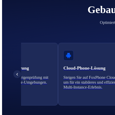
Gebau
Optimiert
nverifizierung
Cloud-Phone-Lösung
chen Sie Anzeigenprüfung mit
Steigen Sie auf FoxPhone Clo
en Cloud-Phone-Umgebungen.
um für ein stabileres und effizie
Multi-Instance-Erlebnis.