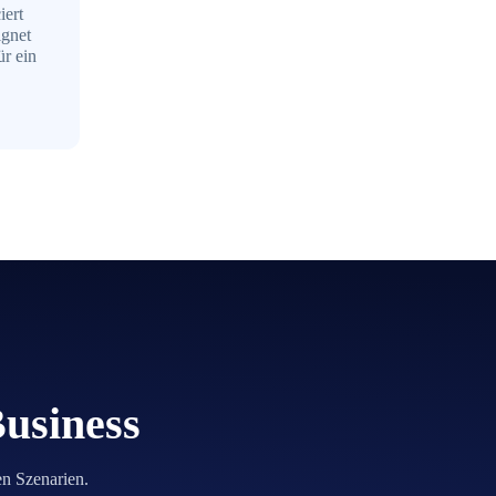
iert
ignet
ür ein
Business
en Szenarien.