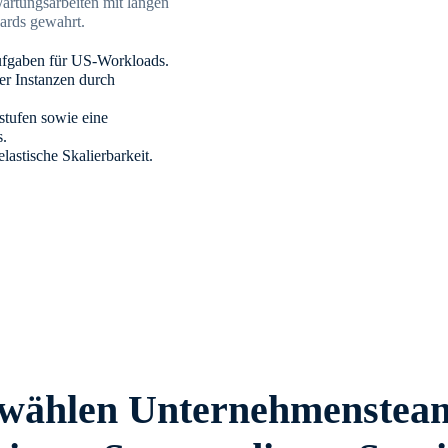
rtungsarbeiten mit langen
ards gewahrt.
Aufgaben für US-Workloads.
rer Instanzen durch
stufen sowie eine
s.
elastische Skalierbarkeit.
ählen Unternehmensteam