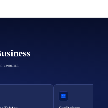
Business
en Szenarien.
es Telefon
Gerätefarm