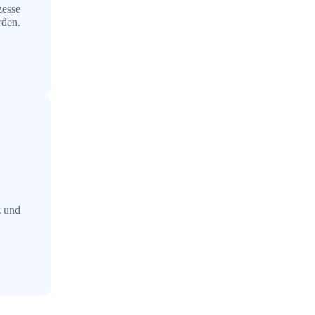
zesse
rden.
z und