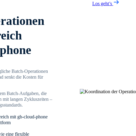
Los geht’s
rationen
reich
-phone
gliche Batch-Operationen
d senkt die Kosten für
stem Batch-Aufgaben, die
 mit langen Zykluszeiten –
gsstandards.
reich mit gb-cloud-phone
ttform
ie eine flexible