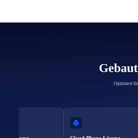
Gebaut 
Optimiert fü
erifizierung
Cloud-Phone-Lösung