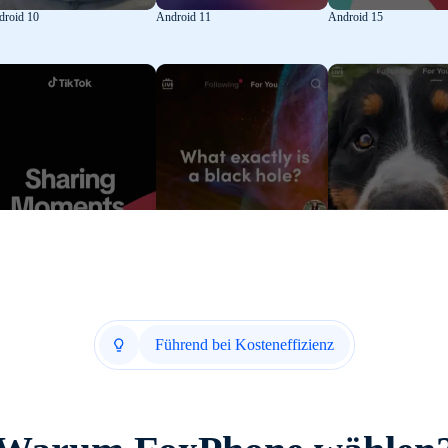
droid 10
Android 11
Android 15
Führend bei Kosteneffizienz