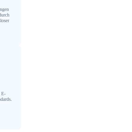
ungen
durch
loser
 E-
ndards.