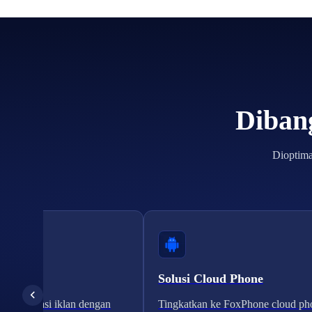
Dibang
Dioptima
 Iklan
Solusi Cloud Phone
n verifikasi iklan dengan
Tingkatkan ke FoxPhone cloud ph