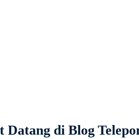
t Datang di Blog Telepo