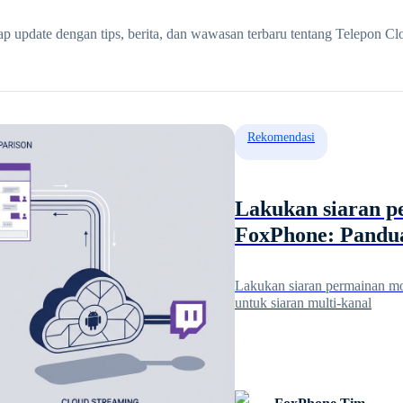
ap update dengan tips, berita, dan wawasan terbaru tentang Telepon Cl
Rekomendasi
Lakukan siaran p
FoxPhone: Pandua
Lakukan siaran permainan mo
untuk siaran multi-kanal