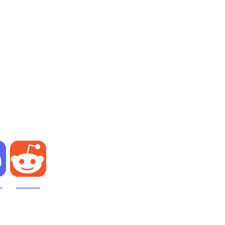
Akun Secara Efisien
d
Reddit