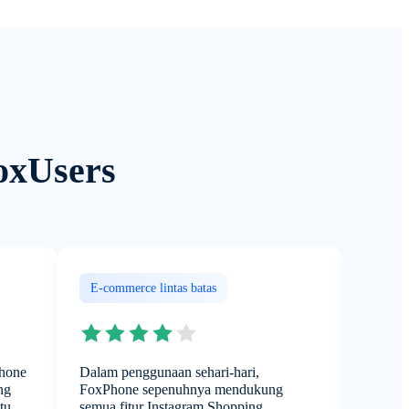
oxUsers
E-commerce lintas batas
Matrik
Phone
Dalam penggunaan sehari-hari,
Saya m
ng
FoxPhone sepenuhnya mendukung
menduku
tu
semua fitur Instagram Shopping,
Instag