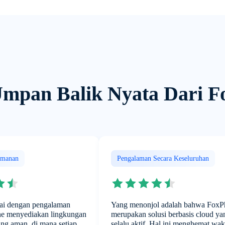
Umpan Balik Nyata Dari F
amanan
Pengalaman Secara Keseluruhan
ai dengan pengalaman
Yang menonjol adalah bahwa Fox
ne menyediakan lingkungan
merupakan solusi berbasis cloud ya
ang aman, di mana setiap
selalu aktif. Hal ini menghemat wak