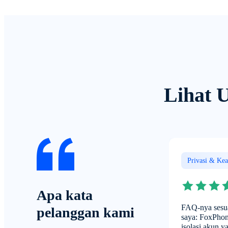
Lihat 
Privasi & Ke
Apa kata
FAQ-nya sesu
pelanggan kami
saya: FoxPho
isolasi akun y