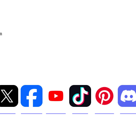
n Pengelolaan Berbagai 
XCOM
Facebook
YouTube
TikTok
Pinterest
Discor