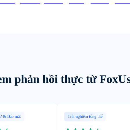
XCOM
Facebook
YouTube
TikTok
Pinterest
Discor
m phản hồi thực từ FoxU
tư & Bảo mật
Trải nghiệm tổng thể