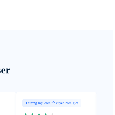
d
Reddit
ser
Thương mại điện tử xuyên biên giới
Ma tr