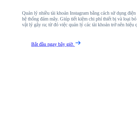
Quản lý nhiều tài khoản Instagram bằng cách sử dụng điện 
hệ thống đám mây. Giúp tiết kiệm chi phí thiết bị và loại b
vật lý gây ra; từ đó việc quản lý các tài khoản trở nên hiệu
Bắt đầu ngay bây giờ.