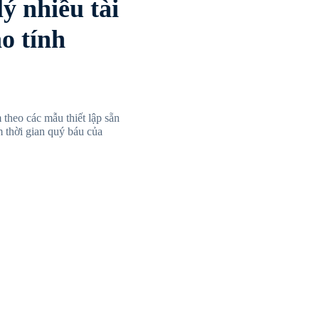
ý nhiều tài
o tính
theo các mẫu thiết lập sẵn
m thời gian quý báu của