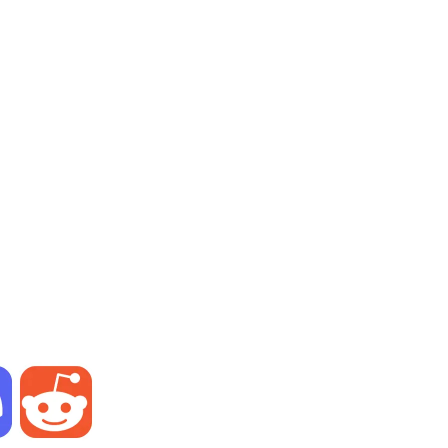
rở nên dễ dàng hơn.