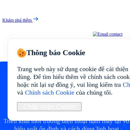
Khám phá thêm
Thông báo Cookie
Trang web này sử dụng cookie để cải thiện
dùng. Để tìm hiểu thêm về chính sách cook
hoặc rút lại sự đồng ý, vui lòng kiểm tra
Ch
Bắt đầu điện thoại đám
và
Chính sách Cookie
của chúng tôi.
mây của bạn tại
Chấp nhận Cookie
Triển khai môi trường điện thoại đám mây tại vớ
hiệu suất ổn định và cách dùng linh hoạt.