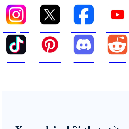
Instagram
XCOM
Facebook
YouTube
TikTok
Pinterest
Discord
Reddit