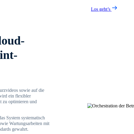
Los geht’s
loud-
int-
urzvideos sowie auf die
rd ein flexibler
t zu optimieren und
das System systematisch
owie Wartungsarbeiten mit
ndards gewahrt.