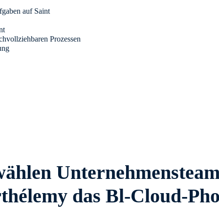
fgaben auf Saint
nt
achvollziehbaren Prozessen
rung
hlen Unternehmensteams
thélemy das Bl-Cloud-Ph