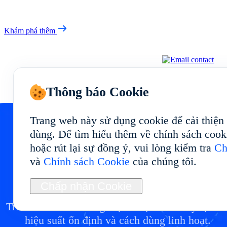
Khám phá thêm
Thông báo Cookie
Trang web này sử dụng cookie để cải thiện
dùng. Để tìm hiểu thêm về chính sách cook
hoặc rút lại sự đồng ý, vui lòng kiểm tra
Ch
Bắt đầu điện thoại đám
và
Chính sách Cookie
của chúng tôi.
mây của bạn tại
Chấp nhận Cookie
Triển khai môi trường điện thoại đám mây tại vớ
hiệu suất ổn định và cách dùng linh hoạt.