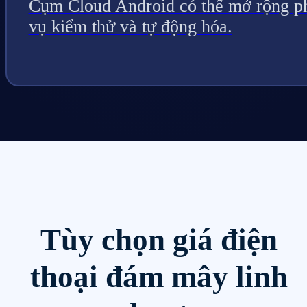
Cụm Cloud Android có thể mở rộng p
vụ kiểm thử và tự động hóa.
Tùy chọn giá điện
thoại đám mây linh