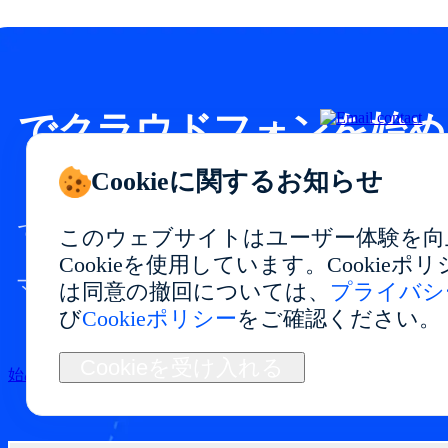
でクラウドフォンを始め
ましょう
Cookieに関するお知らせ
で安定したパフォーマンスと柔軟な利用が
このウェブサイトはユーザー体験を向
できるクラウドフォン環境を構築。
Cookieを使用しています。Cookie
マルチアカウント管理、アプリテスト、自
は同意の撤回については、
プライバシ
動化、長期運用に最適です。
び
Cookieポリシー
をご確認ください。
Cookieを受け入れる
始める