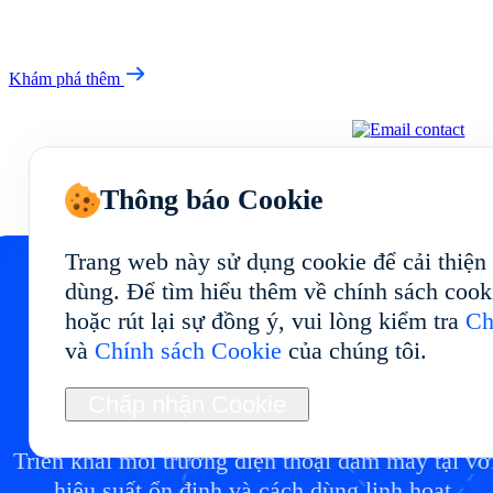
Khám phá thêm
Thông báo Cookie
Trang web này sử dụng cookie để cải thiện
dùng. Để tìm hiểu thêm về chính sách cook
hoặc rút lại sự đồng ý, vui lòng kiểm tra
Ch
Bắt đầu điện thoại đám
và
Chính sách Cookie
của chúng tôi.
mây của bạn tại
Chấp nhận Cookie
Triển khai môi trường điện thoại đám mây tại vớ
hiệu suất ổn định và cách dùng linh hoạt.