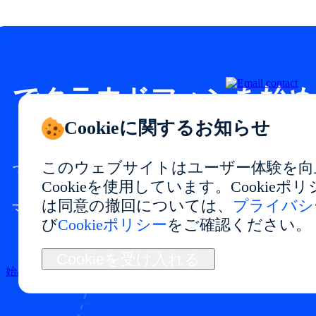
でクラウドフォンを始め
ましょう
Cookieに関するお知らせ
このウェブサイトはユーザー体験を向
で安定したパフォーマンスと柔軟な利用が
Cookieを使用しています。Cookie
できるクラウドフォン環境を構築。
は同意の撤回については、
プライバシ
マルチアカウント管理、アプリテスト、自
び
Cookieポリシー
をご確認ください。
動化、長期運用に最適です。
Cookieを受け入れる
始める