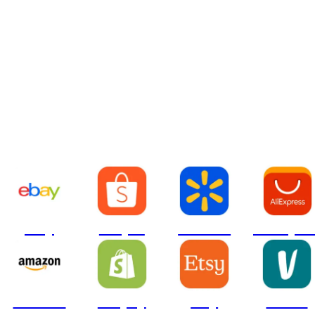
Unterstützt auf allen
großen E-Commerce-
Plattformen.
ebay
Shopee
Walmart
AliExpre
Amazon
Shopify
Etsy
Vinted