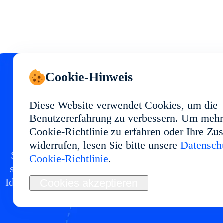
Cookie-Hinweis
Starten Sie Ihr Cloud
Diese Website verwendet Cookies, um die
Benutzererfahrung zu verbessern. Um mehr
Phone in
Cookie-Richtlinie zu erfahren oder Ihre Z
widerrufen, lesen Sie bitte unsere
Datenschu
Setzen Sie eine Cloud-Phone-Umgebung in mit
Cookie-Richtlinie
.
stabiler Performance und flexibler Nutzung auf.
Ideal für Multi-Account-Management, App-Tests
Cookies akzeptieren
Automatisierung und langfristige Abläufe.