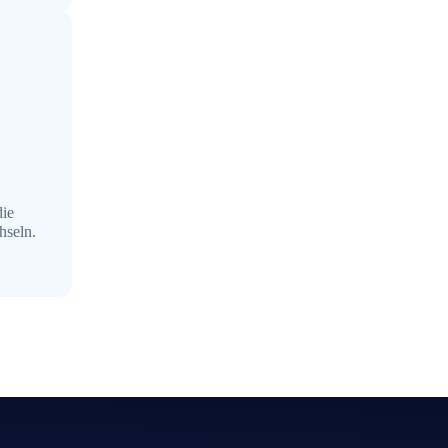
die
hseln.