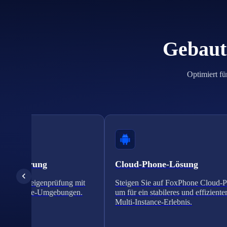
Gebaut 
Optimiert fü
erifizierung
Cloud-Phone-Lösung
n Sie Anzeigenprüfung mit
Steigen Sie auf FoxPhone Cloud-
 Cloud-Phone-Umgebungen.
um für ein stabileres und effiziente
Multi-Instance-Erlebnis.