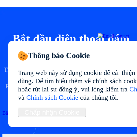
Bắt đầu điện thoại đám
mây của bạn tại
Thông báo Cookie
Triển khai môi trường điện thoại đám mây tại vớ
Trang web này sử dụng cookie để cải thiện
hiệu suất ổn định và cách dùng linh hoạt.
dùng. Để tìm hiểu thêm về chính sách cook
Phù hợp cho quản lý đa tài khoản, kiểm thử ứng
hoặc rút lại sự đồng ý, vui lòng kiểm tra
Ch
dụng, tự động hóa và vận hành dài hạn.
và
Chính sách Cookie
của chúng tôi.
Chấp nhận Cookie
Bắt đầu