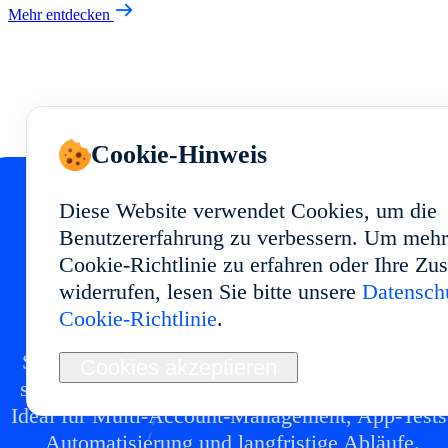
Mehr entdecken
Cookie-Hinweis
Diese Website verwendet Cookies, um die
Benutzererfahrung zu verbessern. Um mehr
Starten Sie Ihr Cloud
Cookie-Richtlinie zu erfahren oder Ihre Z
widerrufen, lesen Sie bitte unsere
Datenschu
Phone in
Cookie-Richtlinie
.
Setzen Sie eine Cloud-Phone-Umgebung in mit
Cookies akzeptieren
stabiler Performance und flexibler Nutzung auf.
Ideal für Multi-Account-Management, App-Tests
Automatisierung und langfristige Abläufe.