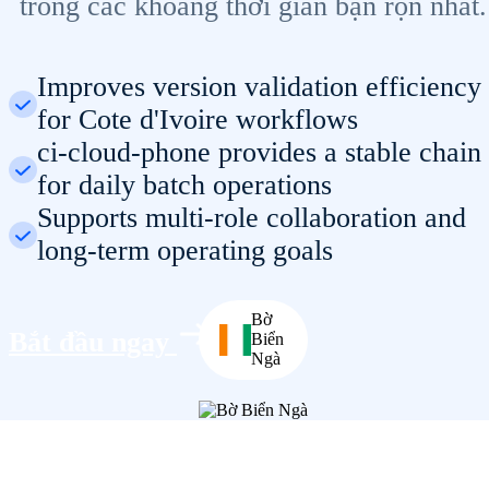
trong các khoảng thời gian bận rộn nhất.
Improves version validation efficiency
for Cote d'Ivoire workflows
ci-cloud-phone provides a stable chain
for daily batch operations
Supports multi-role collaboration and
long-term operating goals
Bờ
Bắt đầu ngay
Biển
Ngà