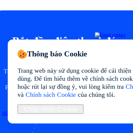
Bắt đầu điện thoại đám
mây của bạn tại
Thông báo Cookie
Trang web này sử dụng cookie để cải thiện
Triển khai môi trường điện thoại đám mây tại vớ
dùng. Để tìm hiểu thêm về chính sách cook
hiệu suất ổn định và cách dùng linh hoạt.
hoặc rút lại sự đồng ý, vui lòng kiểm tra
Ch
Phù hợp cho quản lý đa tài khoản, kiểm thử ứng
và
Chính sách Cookie
của chúng tôi.
dụng, tự động hóa và vận hành dài hạn.
Chấp nhận Cookie
Bắt đầu