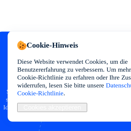
Cookie-Hinweis
Starten Sie Ihr Cloud
Diese Website verwendet Cookies, um die
Benutzererfahrung zu verbessern. Um mehr
Phone in
Cookie-Richtlinie zu erfahren oder Ihre Z
widerrufen, lesen Sie bitte unsere
Datenschu
Setzen Sie eine Cloud-Phone-Umgebung in mit
Cookie-Richtlinie
.
stabiler Performance und flexibler Nutzung auf.
Ideal für Multi-Account-Management, App-Tests
Cookies akzeptieren
Automatisierung und langfristige Abläufe.