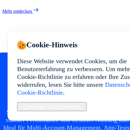
Mehr entdecken
Cookie-Hinweis
Diese Website verwendet Cookies, um die
Benutzererfahrung zu verbessern. Um mehr
Cookie-Richtlinie zu erfahren oder Ihre Z
Starten Sie Ihr Cloud
widerrufen, lesen Sie bitte unsere
Datenschu
Cookie-Richtlinie
.
Phone in
Cookies akzeptieren
Setzen Sie eine Cloud-Phone-Umgebung in mit
stabiler Performance und flexibler Nutzung auf.
Ideal für Multi-Account-Management, App-Tests