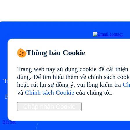
Bắt đầu điện thoại đám
Thông báo Cookie
mây của bạn tại
Trang web này sử dụng cookie để cải thiện
dùng. Để tìm hiểu thêm về chính sách cook
Triển khai môi trường điện thoại đám mây tại vớ
hoặc rút lại sự đồng ý, vui lòng kiểm tra
Ch
hiệu suất ổn định và cách dùng linh hoạt.
và
Chính sách Cookie
của chúng tôi.
Phù hợp cho quản lý đa tài khoản, kiểm thử ứng
dụng, tự động hóa và vận hành dài hạn.
Chấp nhận Cookie
Bắt đầu