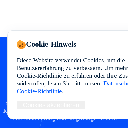
Cookie-Hinweis
Diese Website verwendet Cookies, um die
Starten Sie Ihr Cloud
Benutzererfahrung zu verbessern. Um mehr
Cookie-Richtlinie zu erfahren oder Ihre Z
Phone in
widerrufen, lesen Sie bitte unsere
Datenschu
Cookie-Richtlinie
.
Setzen Sie eine Cloud-Phone-Umgebung in mit
stabiler Performance und flexibler Nutzung auf.
Cookies akzeptieren
Ideal für Multi-Account-Management, App-Tests
Automatisierung und langfristige Abläufe.