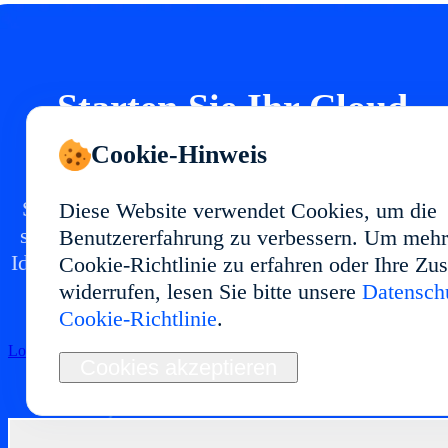
Starten Sie Ihr Cloud
Phone in
Cookie-Hinweis
Setzen Sie eine Cloud-Phone-Umgebung in mit
Diese Website verwendet Cookies, um die
stabiler Performance und flexibler Nutzung auf.
Benutzererfahrung zu verbessern. Um mehr
Ideal für Multi-Account-Management, App-Tests
Cookie-Richtlinie zu erfahren oder Ihre Z
Automatisierung und langfristige Abläufe.
widerrufen, lesen Sie bitte unsere
Datenschu
Cookie-Richtlinie
.
Loslegen
Cookies akzeptieren