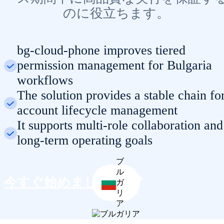
のに役立ちます。
bg-cloud-phone improves tiered
permission management for Bulgaria
workflows
The solution provides a stable chain fo
account lifecycle management
It supports multi-role collaboration and
long-term operating goals
ブ
ル
今すぐ始めましょう
ガ
リ
ア