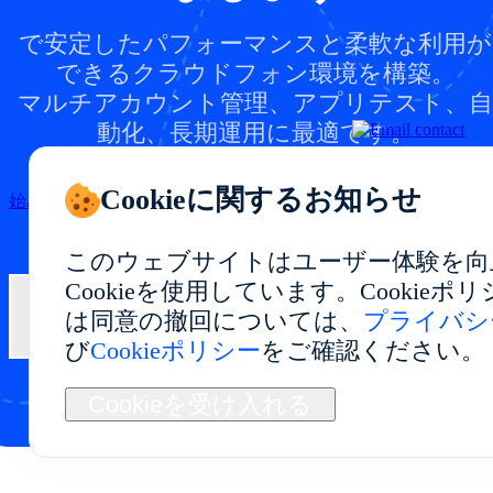
で安定したパフォーマンスと柔軟な利用が
できるクラウドフォン環境を構築。
マルチアカウント管理、アプリテスト、自
動化、長期運用に最適です。
Cookieに関するお知らせ
始める
このウェブサイトはユーザー体験を向
Cookieを使用しています。Cookie
は同意の撤回については、
プライバシ
お問い合わせ
び
Cookieポリシー
をご確認ください。
Cookieを受け入れる