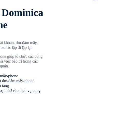
i Dominica
ne
 tài khoản, dm-đám mây-
o tác lặp đi lặp lại.
one giúp tổ chức các công
à việc bảo trì trong các
 quán.
m mây-phone
rên dm-đám mây-phone
n tảng
 hoạt nhờ vào dịch vụ cung