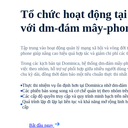
Tổ chức hoạt động tạ
với dm-đám mây-pho
Tập trung vào hoạt động quản lý mạng xã hội và vòng đời
phone giúp nâng cao hiệu quả hợp tác và giảm chi phí các tha
Trong các kịch bản tại Dominica, hệ thống dm-đám mây-ph
việc theo nhóm, hỗ trợ sự phối hợp giữa nhiều người dùng v
chu kỳ dài, đồng thời đảm bảo một tiêu chuẩn thực thi nhất
Thực thi nhiệm vụ ổn định hơn tại Dominica nhờ dm-đá
Các phiên bản song song và cơ chế quản trị theo nhóm t
Các cấp độ quyền truy cập và quy trình minh bạch trên nề
Quá trình lặp đi lặp lại liên tục và khả năng mở rộng linh
cấp
Bắt đầu ngay