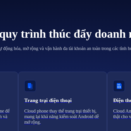
quy trình thúc đẩy doanh 
ự động hóa, mở rộng và vận hành đa tài khoản an toàn trong các tình h
Trang trại điện thoại
Điện th
ne để
Cloud phone thay thế trang trại thiết bị,
Cloud And
h và
mang lại khả năng kiểm soát Android dễ
thật cho 
mở rộng.