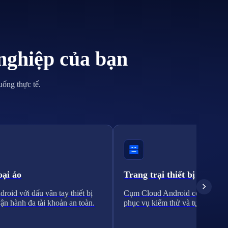
nghiệp của bạn
uống thực tế.
oại ảo
Trang trại thiết bị
roid với dấu vân tay thiết bị
Cụm Cloud Android có thể mở 
vận hành đa tài khoản an toàn.
phục vụ kiểm thử và tự động hó