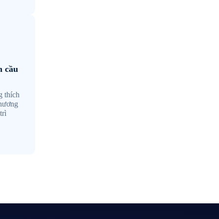
n cầu
g thích
thương
trì