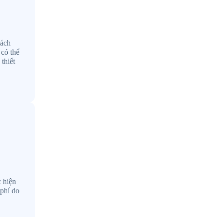
cách
 có thể
thiết
 hiện
 phí do