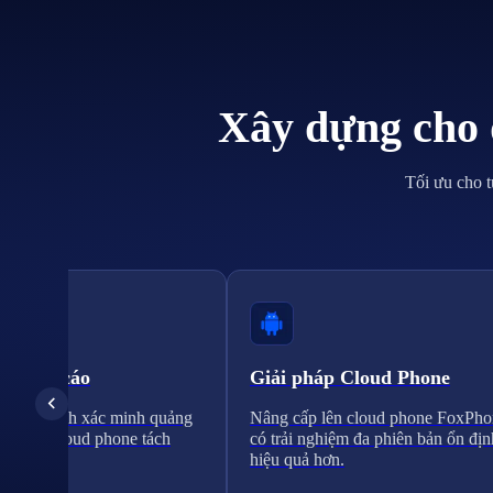
Xây dựng cho 
Tối ưu cho t
 quảng cáo
Giải pháp Cloud Phone
a quy trình xác minh quảng
Nâng cấp lên cloud phone FoxPho
 trường cloud phone tách
có trải nghiệm đa phiên bản ổn địn
hiệu quả hơn.