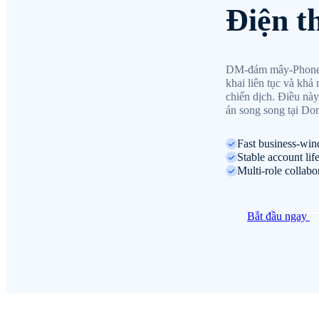
Điện t
DM-đám mây-Phone hỗ
khai liên tục và khả
chiến dịch. Điều này
án song song tại Do
Fast business-wi
Stable account li
Multi-role collab
Bắt đầu ngay