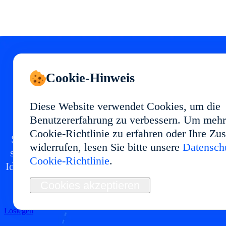
Cookie-Hinweis
Starten Sie Ihr Cloud
Diese Website verwendet Cookies, um die
Phone in
Benutzererfahrung zu verbessern. Um mehr
Cookie-Richtlinie zu erfahren oder Ihre Z
Setzen Sie eine Cloud-Phone-Umgebung in mit
widerrufen, lesen Sie bitte unsere
Datenschu
stabiler Performance und flexibler Nutzung auf.
Cookie-Richtlinie
.
Ideal für Multi-Account-Management, App-Tests
Automatisierung und langfristige Abläufe.
Cookies akzeptieren
Loslegen