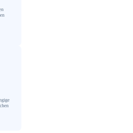
en
hen
ängige
schen