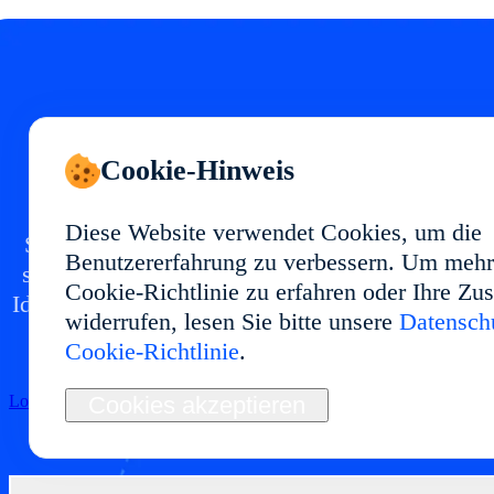
Starten Sie Ihr Cloud
Cookie-Hinweis
Phone in
Diese Website verwendet Cookies, um die
Setzen Sie eine Cloud-Phone-Umgebung in mit
Benutzererfahrung zu verbessern. Um mehr
stabiler Performance und flexibler Nutzung auf.
Cookie-Richtlinie zu erfahren oder Ihre Z
Ideal für Multi-Account-Management, App-Tests
widerrufen, lesen Sie bitte unsere
Datenschu
Automatisierung und langfristige Abläufe.
Cookie-Richtlinie
.
Loslegen
Cookies akzeptieren