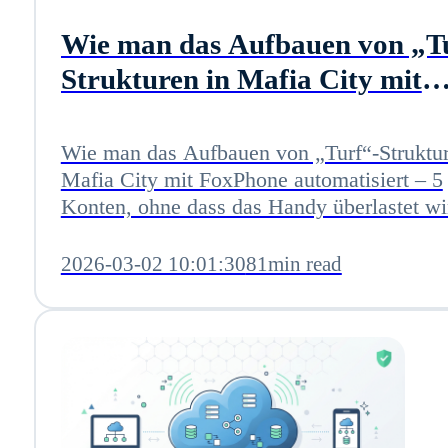
Wie man das Aufbauen von „T
Strukturen in Mafia City mit
FoxPhone automatisiert – 5
Konten, ohne dass das Handy
Wie man das Aufbauen von „Turf“-Struktur
Mafia City mit FoxPhone automatisiert – 5
überlastet wird
Konten, ohne dass das Handy überlastet wi
2026-03-02 10:01:30
81min read