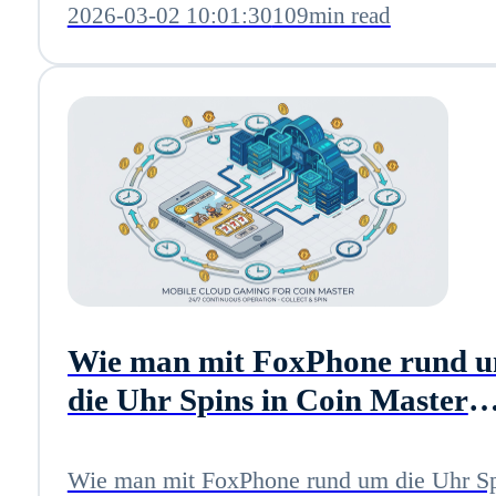
2026-03-02 10:01:30
109min read
Wie man mit FoxPhone rund 
die Uhr Spins in Coin Master
sammelt: Kompletter Leitfaden
das Jahr 2025
Wie man mit FoxPhone rund um die Uhr Sp