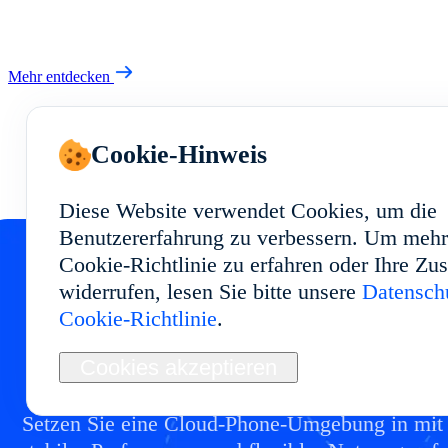
Mehr entdecken
Cookie-Hinweis
Diese Website verwendet Cookies, um die
Benutzererfahrung zu verbessern. Um mehr
Cookie-Richtlinie zu erfahren oder Ihre Z
widerrufen, lesen Sie bitte unsere
Datenschu
Starten Sie Ihr Cloud
Cookie-Richtlinie
.
Phone in
Cookies akzeptieren
Setzen Sie eine Cloud-Phone-Umgebung in mit