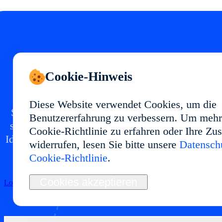
Starten Sie Ihr Cloud
Cookie-Hinweis
Phone in
Diese Website verwendet Cookies, um die
Setzen Sie eine Cloud-Phone-Umgebung in mit
Benutzererfahrung zu verbessern. Um mehr
stabiler Performance und flexibler Nutzung auf.
Cookie-Richtlinie zu erfahren oder Ihre Z
Ideal für Multi-Account-Management, App-Tests
widerrufen, lesen Sie bitte unsere
Datenschu
Automatisierung und langfristige Abläufe.
Cookie-Richtlinie
.
Cookies akzeptieren
Loslegen