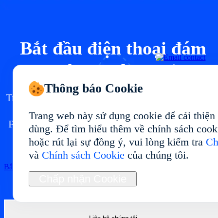
Bắt đầu điện thoại đám
mây của bạn tại
Thông báo Cookie
Triển khai môi trường điện thoại đám mây tại vớ
hiệu suất ổn định và cách dùng linh hoạt.
Trang web này sử dụng cookie để cải thiện
Phù hợp cho quản lý đa tài khoản, kiểm thử ứng
dùng. Để tìm hiểu thêm về chính sách cook
dụng, tự động hóa và vận hành dài hạn.
hoặc rút lại sự đồng ý, vui lòng kiểm tra
Ch
và
Chính sách Cookie
của chúng tôi.
Bắt đầu
Chấp nhận Cookie