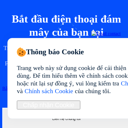
Bắt đầu điện thoại đám
mây của bạn tại
Triển khai môi trường điện thoại đám mây tại vớ
Thông báo Cookie
hiệu suất ổn định và cách dùng linh hoạt.
Phù hợp cho quản lý đa tài khoản, kiểm thử ứng
Trang web này sử dụng cookie để cải thiện
dụng, tự động hóa và vận hành dài hạn.
dùng. Để tìm hiểu thêm về chính sách cook
hoặc rút lại sự đồng ý, vui lòng kiểm tra
Ch
Bắt đầu
và
Chính sách Cookie
của chúng tôi.
Chấp nhận Cookie
Liên hệ chúng tôi