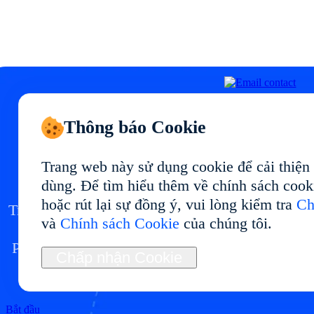
Thông báo Cookie
Bắt đầu điện thoại đám
mây của bạn tại
Trang web này sử dụng cookie để cải thiện
dùng. Để tìm hiểu thêm về chính sách cook
hoặc rút lại sự đồng ý, vui lòng kiểm tra
Ch
Triển khai môi trường điện thoại đám mây tại vớ
và
Chính sách Cookie
của chúng tôi.
hiệu suất ổn định và cách dùng linh hoạt.
Phù hợp cho quản lý đa tài khoản, kiểm thử ứng
Chấp nhận Cookie
dụng, tự động hóa và vận hành dài hạn.
Bắt đầu