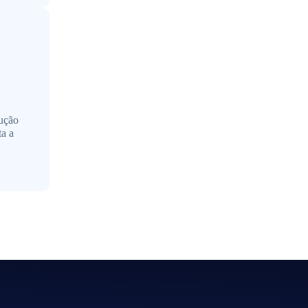
cução
ta a