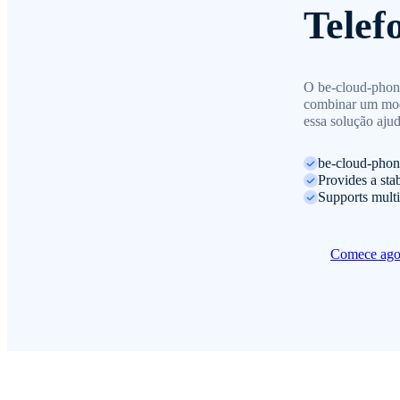
Telef
O be-cloud-phone
combinar um mode
essa solução aju
be-cloud-phon
Provides a sta
Supports multi
Comece ag