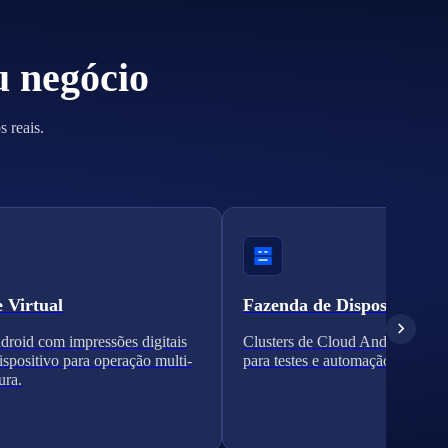
u negócio
 reais.
e Virtual
Fazenda de Dispositivos
roid com impressões digitais
Clusters de Cloud Android escal
dispositivo para operação multi-
para testes e automação.
ura.