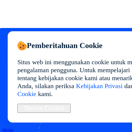
Pemberitahuan Cookie
Mulai Cloud Phone Anda
Situs web ini menggunakan cookie untuk 
di
pengalaman pengguna. Untuk mempelajari l
tentang kebijakan cookie kami atau menari
Anda, silakan periksa
Kebijakan Privasi
da
Terapkan lingkungan cloud phone di dengan
Cookie
kami.
performa stabil dan penggunaan fleksibel.
Ideal untuk manajemen multi-akun, pengujian
Terima Cookie
aplikasi, otomasi, dan operasi jangka panjang.
Mulai