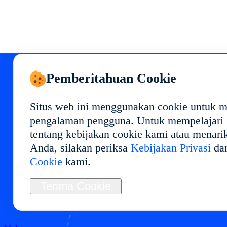
Pemberitahuan Cookie
Mulai Cloud Phone Anda
Situs web ini menggunakan cookie untuk 
pengalaman pengguna. Untuk mempelajari l
di
tentang kebijakan cookie kami atau menari
Anda, silakan periksa
Kebijakan Privasi
da
Terapkan lingkungan cloud phone di dengan
Cookie
kami.
performa stabil dan penggunaan fleksibel.
Ideal untuk manajemen multi-akun, pengujian
Terima Cookie
aplikasi, otomasi, dan operasi jangka panjang.