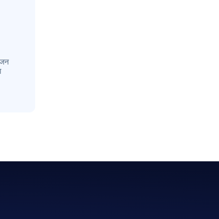
रीजन
ा