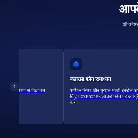
आपके
ऑटोमेशन
्यापन
क्लाउड फोन समाधान
फोन वातावरण से विज्ञापन
अधिक स्थिर और कुशल मल्टी-इंस्टेंस अ
सरल बनाएं।
लिए FoxPhone क्लाउड फोन पर अपग्र
करें।