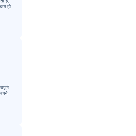
ता है,
च कम हो
वपूर्ण
 लगने