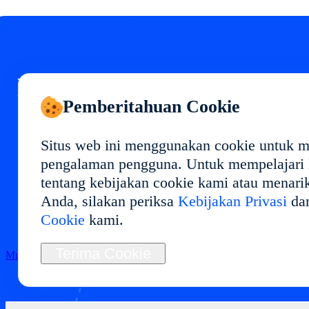
Mulai Cloud Phone Anda
Pemberitahuan Cookie
di
Situs web ini menggunakan cookie untuk 
Terapkan lingkungan cloud phone di dengan
pengalaman pengguna. Untuk mempelajari l
performa stabil dan penggunaan fleksibel.
tentang kebijakan cookie kami atau menari
Ideal untuk manajemen multi-akun, pengujian
Anda, silakan periksa
Kebijakan Privasi
da
aplikasi, otomasi, dan operasi jangka panjang.
Cookie
kami.
Terima Cookie
Mulai