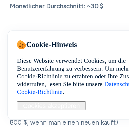
Monatlicher Durchschnitt: ~30 $
PC-Emulator-Methode (5 Instanzen):
Cookie-Hinweis
Diese Website verwendet Cookies, um die
– Stromverbrauch für den PC
Benutzererfahrung zu verbessern. Um mehr
(durchschnittlich 150 W, 0,12 US-
Cookie-Richtlinie zu erfahren oder Ihre Z
Dollar/kWh, 24 Stunden am Tag, 7 Tage 
widerrufen, lesen Sie bitte unsere
Datenschu
Woche): ca. 13 US-Dollar pro Monat
Cookie-Richtlinie
.
Cookies akzeptieren
– Erfordert einen Gaming-PC (mindeste
800 $, wenn man einen neuen kauft)