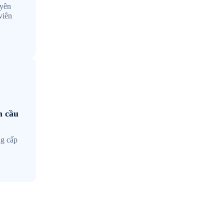
uyên
viên
n cầu
ng cấp