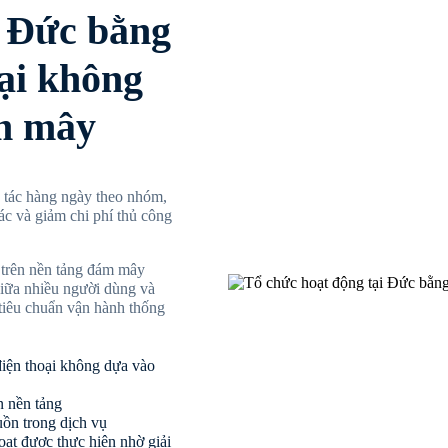
i Đức bằng
ại không
ám mây
ao tác hàng ngày theo nhóm,
c và giảm chi phí thủ công
 trên nền tảng đám mây
giữa nhiều người dùng và
t tiêu chuẩn vận hành thống
điện thoại không dựa vào
n nền tảng
uồn trong dịch vụ
hoạt được thực hiện nhờ giải