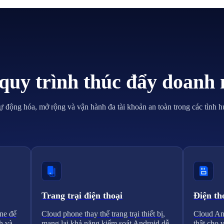
quy trình thúc đẩy doanh 
ự động hóa, mở rộng và vận hành đa tài khoản an toàn trong các tình h
Trang trại điện thoại
Điện th
ne để
Cloud phone thay thế trang trại thiết bị,
Cloud And
h và
mang lại khả năng kiểm soát Android dễ
thật cho 