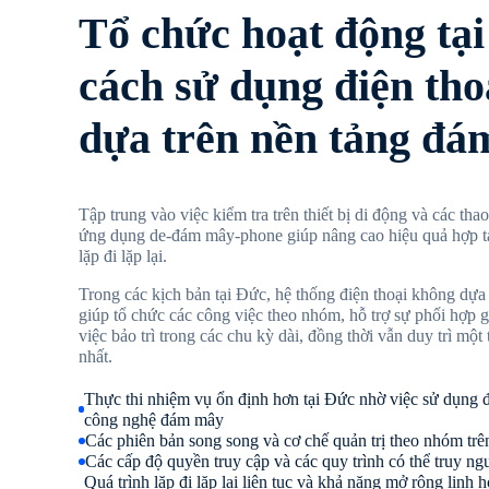
Tổ chức hoạt động tạ
cách sử dụng điện tho
dựa trên nền tảng đ
Tập trung vào việc kiểm tra trên thiết bị di động và các th
ứng dụng de-đám mây-phone giúp nâng cao hiệu quả hợp tá
lặp đi lặp lại.
Trong các kịch bản tại Đức, hệ thống điện thoại không dựa
giúp tổ chức các công việc theo nhóm, hỗ trợ sự phối hợp 
việc bảo trì trong các chu kỳ dài, đồng thời vẫn duy trì mộ
nhất.
Thực thi nhiệm vụ ổn định hơn tại Đức nhờ việc sử dụng 
công nghệ đám mây
Các phiên bản song song và cơ chế quản trị theo nhóm trê
Các cấp độ quyền truy cập và các quy trình có thể truy ng
Quá trình lặp đi lặp lại liên tục và khả năng mở rộng linh 