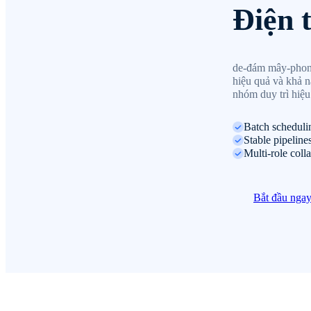
Điện 
de-đám mây-phone 
hiệu quả và khả n
nhóm duy trì hiệu
Batch scheduli
Stable pipeline
Multi-role coll
Bắt đầu nga