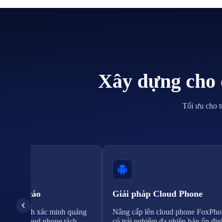
Xây dựng cho 
Tối ưu cho t
 quảng cáo
Giải pháp Cloud Phone
a quy trình xác minh quảng
Nâng cấp lên cloud phone FoxPho
 trường cloud phone tách
có trải nghiệm đa phiên bản ổn địn