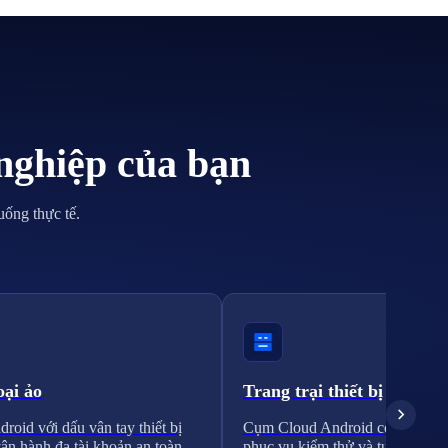
nghiệp của bạn
uống thực tế.
oại ảo
Trang trại thiết bị
roid với dấu vân tay thiết bị
Cụm Cloud Android có thể mở 
vận hành đa tài khoản an toàn.
phục vụ kiểm thử và tự động hó