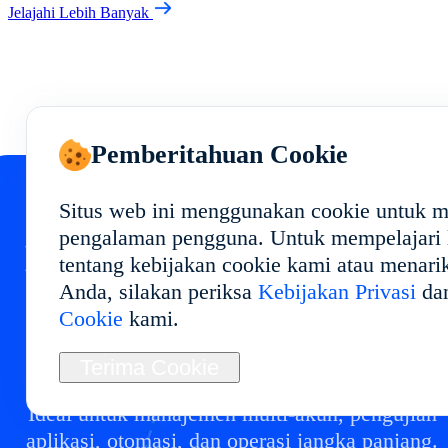
Jelajahi Lebih Banyak
Pemberitahuan Cookie
Situs web ini menggunakan cookie untuk 
pengalaman pengguna. Untuk mempelajari l
Mulai Cloud Phone Anda
tentang kebijakan cookie kami atau menari
Anda, silakan periksa
Kebijakan Privasi
da
di
Cookie
kami.
Terapkan lingkungan cloud phone di dengan
Terima Cookie
performa stabil dan penggunaan fleksibel.
Ideal untuk manajemen multi-akun, pengujian
aplikasi, otomasi, dan operasi jangka panjang.