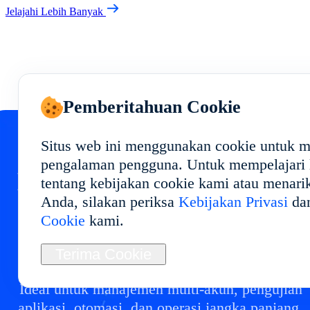
Jelajahi Lebih Banyak
Pemberitahuan Cookie
Situs web ini menggunakan cookie untuk 
pengalaman pengguna. Untuk mempelajari l
Mulai Cloud Phone Anda
tentang kebijakan cookie kami atau menari
Anda, silakan periksa
Kebijakan Privasi
da
di
Cookie
kami.
Terapkan lingkungan cloud phone di dengan
Terima Cookie
performa stabil dan penggunaan fleksibel.
Ideal untuk manajemen multi-akun, pengujian
aplikasi, otomasi, dan operasi jangka panjang.